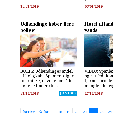
16/01/2019
03/01/2019
Udlændinge køber flere
Hotel til land
boliger
vands
BOLIG: Udlændinges andel
VIDEO: Spanier
af boligkøb i Spanien stiger
og ret fedt ko
fortsat. Se, i hvilke områder
fjerner probl
købene finder sted.
manglende by
31/12/2018
| AMIGOS
27/12/2018
forrige
første
18
19
20
21
22
23
24