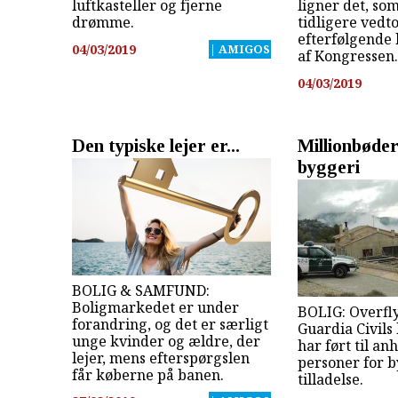
luftkasteller og fjerne
ligner det, so
drømme.
tidligere vedt
efterfølgende 
04/03/2019
| AMIGOS
af Kongressen.
04/03/2019
Den typiske lejer er...
Millionbøder
byggeri
BOLIG & SAMFUND:
Boligmarkedet er under
BOLIG: Overfl
forandring, og det er særligt
Guardia Civils
unge kvinder og ældre, der
har ført til an
lejer, mens efterspørgslen
personer for 
får køberne på banen.
tilladelse.