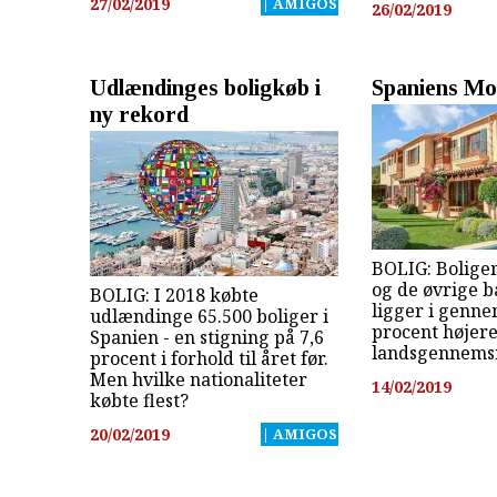
27/02/2019
| AMIGOS
26/02/2019
Udlændinges boligkøb i
Spaniens M
ny rekord
BOLIG: Bolige
og de øvrige b
BOLIG: I 2018 købte
ligger i genne
udlændinge 65.500 boliger i
procent højer
Spanien - en stigning på 7,6
landsgennemsn
procent i forhold til året før.
Men hvilke nationaliteter
14/02/2019
købte flest?
20/02/2019
| AMIGOS