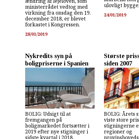
ændring af lejeloven, som
ulovligt bygger
ministerrådet vedtog med
virkning fra onsdag den 19.
24/01/2019
december 2018, er blevet
forkastet i Kongressen.
28/01/2019
Nykredits syn på
Største pris
boligpriserne i Spanien
siden 2007
BOLIG: Udsigt til at
BOLIG: Årets s
fremgangen på
viste store pri
boligmarkedet fortsætter i
stigningerne e
2019 efter nye stigninger i
regioner og
sidste kvartal i 2018.
provinshoveds