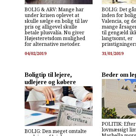
BOLIG & ARV: Mange har
BOLIG: Det gå
under krisen oplevet at
inden for boli
skulle sælge en bolig til lav
Valencia, og de
pris og alligevel skulle
mange årsager 
betale plusvalía. Nu giver
til gengæld ik
Højesteretsdom mulighed
langtsomt, er
for alternative metoder.
prisstigninger
04/02/2019
31/01/2019
Boligtip til lejere,
Beder om leg
udlejere og købere
POLITIK: Efter 
lovmæssigt li
BOLIG: Den meget omtalte
Marbella morg