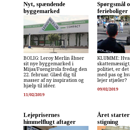
Nyt, spændende
Spørgsmål o
byggemarked
ferieboliger
BOLIG: Leroy Merlin åbner
KLUMME: Hvad
sit nye byggemarked i
skattemæssigt
Mijas/Fuengirola fredag den
politiet, er de
22. februar. Glæd dig til
med pas og hva
masser af ny inspiration og
lejer stjæler?
hjælp til idéer.
09/02/2019
11/02/2019
Lejeprisernes
Året starte
himmelflugt aftager
stigning