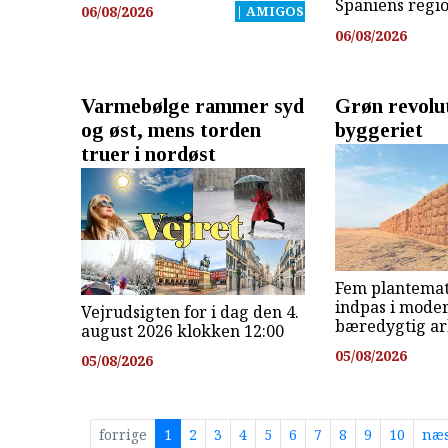
Spaniens regi
06/08/2026
| AMIGOS
06/08/2026
Varmebølge rammer syd
Grøn revolut
og øst, mens torden
byggeriet
truer i nordøst
Fem plantemat
indpas i mode
Vejrudsigten for i dag den 4.
bæredygtig ar
august 2026 klokken 12:00
05/08/2026
05/08/2026
forrige
1
2
3
4
5
6
7
8
9
10
næs