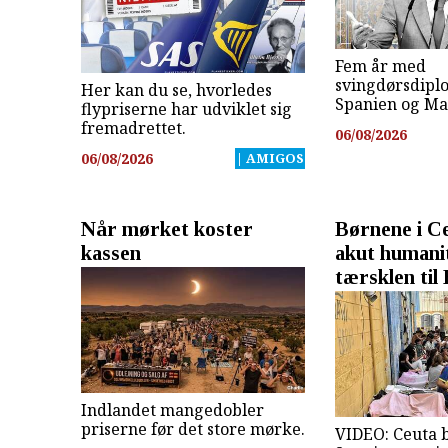
Fem år med
svingdørsdipl
Her kan du se, hvorledes
Spanien og Ma
flypriserne har udviklet sig
fremadrettet.
06/08/2026
06/08/2026
| AMIGOS
Når mørket koster
Børnene i C
kassen
akut humani
tærsklen til
Indlandet mangedobler
priserne før det store mørke.
VIDEO: Ceuta 