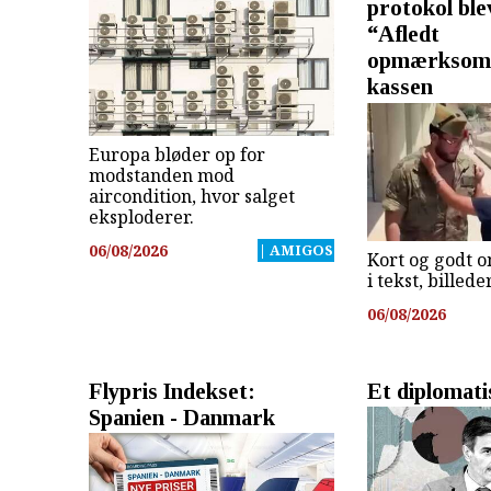
protokol ble
“Afledt
opmærksomh
kassen
Europa bløder op for
modstanden mod
aircondition, hvor salget
eksploderer.
06/08/2026
| AMIGOS
Kort og godt o
i tekst, billed
06/08/2026
Flypris Indekset:
Et diplomati
Spanien - Danmark