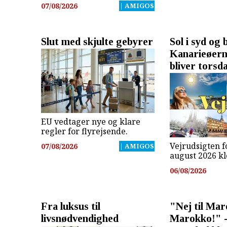
07/08/2026
| AMIGOS
Slut med skjulte gebyrer
Sol i syd og 
Kanarieøern
bliver torsd
EU vedtager nye og klare
regler for flyrejsende.
Vejrudsigten fo
07/08/2026
| AMIGOS
august 2026 kl
06/08/2026
Fra luksus til
"Nej til Maro
livsnødvendighed
Marokko!" -