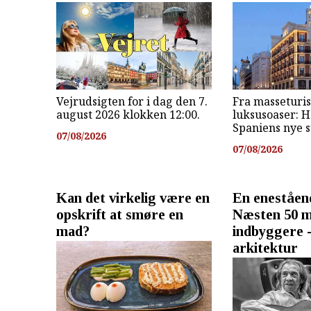
Vejrudsigten for i dag den 7.
Fra masseturis
august 2026 klokken 12:00.
luksusoaser: 
Spaniens nye 
07/08/2026
07/08/2026
Kan det virkelig være en
En eneståend
opskrift at smøre en
Næsten 50 mi
mad?
indbyggere 
arkitektur