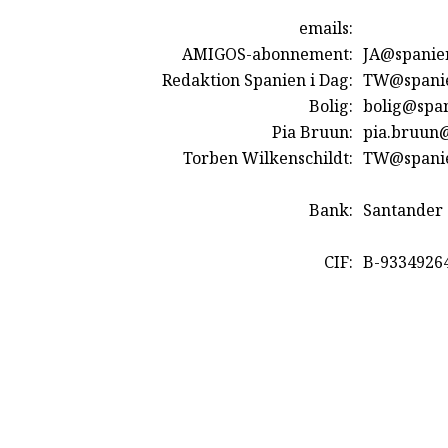
emails:
AMIGOS-abonnement:
JA@spanie
Redaktion Spanien i Dag:
TW@spanie
Bolig:
bolig@span
Pia Bruun:
pia.bruun
Torben Wilkenschildt:
TW@spanie
Bank:
Santander
CIF:
B-9334926