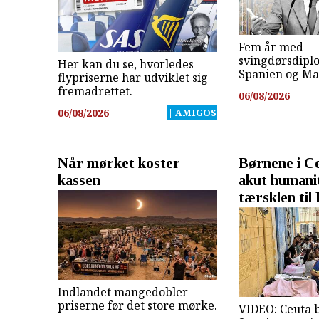
Fem år med
svingdørsdipl
Her kan du se, hvorledes
Spanien og Ma
flypriserne har udviklet sig
fremadrettet.
06/08/2026
06/08/2026
| AMIGOS
Når mørket koster
Børnene i C
kassen
akut humani
tærsklen til
Indlandet mangedobler
priserne før det store mørke.
VIDEO: Ceuta 