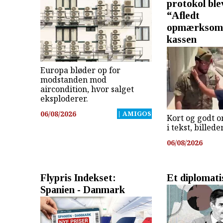
protokol ble
“Afledt
opmærksomh
kassen
Europa bløder op for
modstanden mod
aircondition, hvor salget
eksploderer.
06/08/2026
| AMIGOS
Kort og godt o
i tekst, billed
06/08/2026
Flypris Indekset:
Et diplomati
Spanien - Danmark