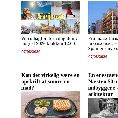
Vejrudsigten for i dag den 7.
Fra masseturis
august 2026 klokken 12:00.
luksusoaser: 
Spaniens nye 
07/08/2026
07/08/2026
Kan det virkelig være en
En eneståend
opskrift at smøre en
Næsten 50 mi
mad?
indbyggere 
arkitektur