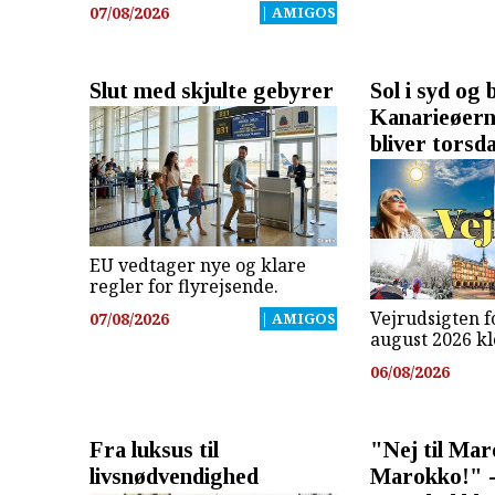
07/08/2026
| AMIGOS
Slut med skjulte gebyrer
Sol i syd og 
Kanarieøern
bliver torsd
EU vedtager nye og klare
regler for flyrejsende.
Vejrudsigten fo
07/08/2026
| AMIGOS
august 2026 kl
06/08/2026
Fra luksus til
"Nej til Maro
livsnødvendighed
Marokko!" -