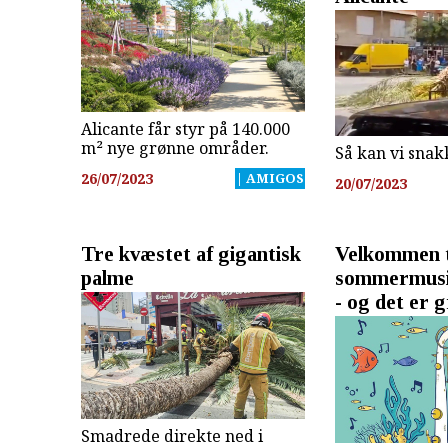
Alicante får styr på 140.000
m² nye grønne områder.
Så kan vi sna
26/07/2023
| AMIGOS
20/07/2023
Tre kvæstet af gigantisk
Velkommen t
palme
sommermusik
- og det er g
Smadrede direkte ned i