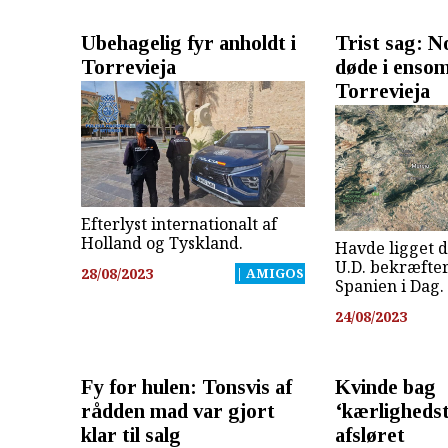
Ubehagelig fyr anholdt i
Trist sag: 
Torrevieja
døde i ensom
Torrevieja
Efterlyst internationalt af
Holland og Tyskland.
Havde ligget d
U.D. bekræfter
28/08/2023
| AMIGOS
Spanien i Dag.
24/08/2023
Fy for hulen: Tonsvis af
Kvinde bag
rådden mad var gjort
‘kærlighedst
klar til salg
afsløret