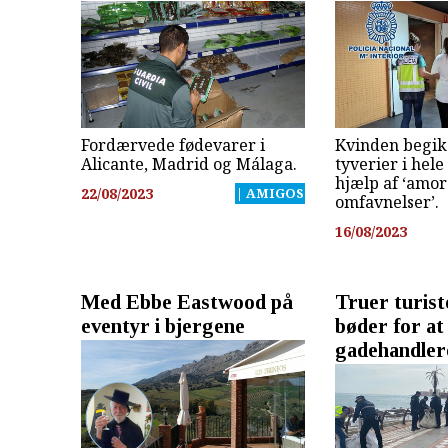
Fordærvede fødevarer i
Kvinden begik 
Alicante, Madrid og Málaga.
tyverier i hel
hjælp af ‘amor
22/08/2023
| AMIGOS
omfavnelser’.
16/08/2023
Med Ebbe Eastwood på
Truer turis
eventyr i bjergene
bøder for at
gadehandler