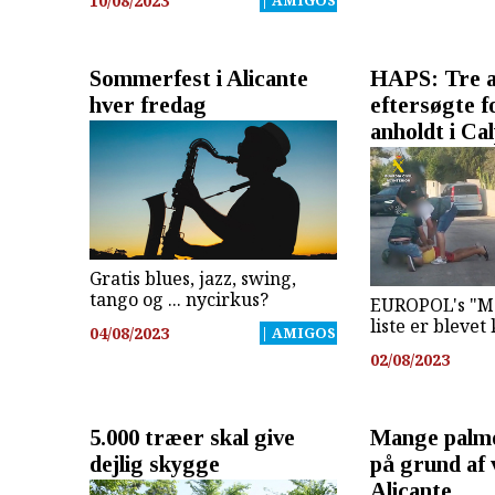
10/08/2023
Sommerfest i Alicante
HAPS: Tre a
hver fredag
eftersøgte 
anholdt i Ca
Gratis blues, jazz, swing,
tango og ... nycirkus?
EUROPOL's "M
liste er blevet
04/08/2023
| AMIGOS
02/08/2023
5.000 træer skal give
Mange palme
dejlig skygge
på grund af 
Alicante