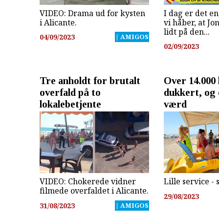
VIDEO: Drama ud for kysten
I dag er det e
i Alicante.
vi håber, at J
lidt på den...
04/09/2023
| AMIGOS
02/09/2023
Tre anholdt for brutalt
Over 14.000 
overfald på to
dukkert, og 
lokalebetjente
værd
VIDEO: Chokerede vidner
Lille service -
filmede overfaldet i Alicante.
29/08/2023
31/08/2023
| AMIGOS