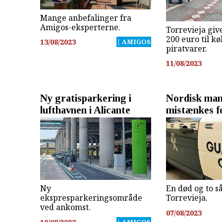
Mange anbefalinger fra
Amigos-eksperterne.
Torrevieja giv
200 euro til kø
13/08/2023
| AMIGOS
piratvarer.
11/08/2023
Ny gratisparkering i
Nordisk ma
lufthavnen i Alicante
mistænkes f
Ny
En død og to s
ekspresparkeringsområde
Torrevieja.
ved ankomst.
07/08/2023
| AMIGOS