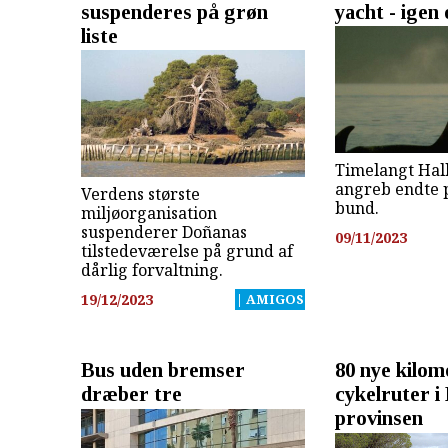
suspenderes på grøn
yacht - igen 
liste
Timelangt Hal
angreb endte 
Verdens største
bund.
miljøorganisation
suspenderer Doñanas
09/11/2023
tilstedeværelse på grund af
dårlig forvaltning.
19/12/2023
| AMIGOS
Bus uden bremser
80 nye kilom
dræber tre
cykelruter i
provinsen