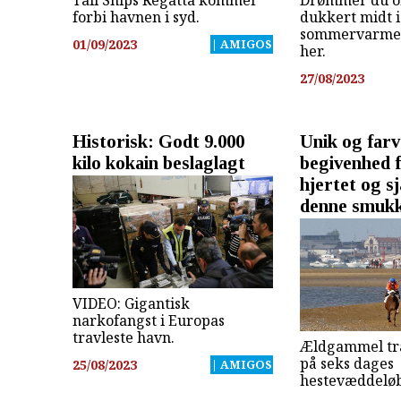
Tall Ships Regatta kommer
Drømmer du o
forbi havnen i syd.
dukkert midt i
sommervarmen
01/09/2023
| AMIGOS
her.
27/08/2023
Historisk: Godt 9.000
Unik og farv
kilo kokain beslaglagt
begivenhed 
hjertet og s
denne smukk
VIDEO: Gigantisk
narkofangst i Europas
travleste havn.
Ældgammel tra
på seks dages
25/08/2023
| AMIGOS
hestevæddeløb