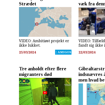
Strædet
væk fra den
VIDEO: Ambitiøst projekt er
VIDEO: Tilfæl
ikke lukket.
fandt sig ikke 
25/03/2024
| AMIGOS
22/03/2024
Tre anholdt efter flere
Gibraltarst
migranters død
indsnævres å
men hvad be