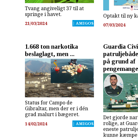
Tvang angiveligt 37 til at
springe i havet.
Optakt til ny ka
21/03/2024
| AMIGOS
07/03/2024
1.668 ton narkotika
Guardia Civi
beslaglagt, men ...
patruljebåde 
på grund af
pengemange
Status for Campo de
Gibraltar, men der er i dén
grad malurt i bægeret.
Det gjorde na
rolige, at Guar
14/02/2024
| AMIGOS
eneste patrulj
kunne kæmpe