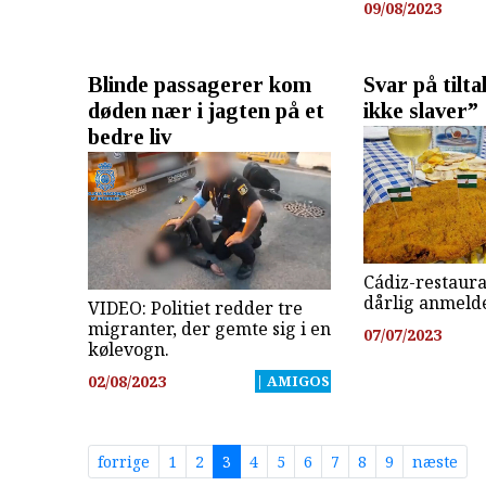
09/08/2023
Blinde passagerer kom
Svar på tilta
døden nær i jagten på et
ikke slaver”
bedre liv
Cádiz-restaura
dårlig anmelde
VIDEO: Politiet redder tre
migranter, der gemte sig i en
07/07/2023
kølevogn.
02/08/2023
| AMIGOS
forrige
1
2
3
4
5
6
7
8
9
næste