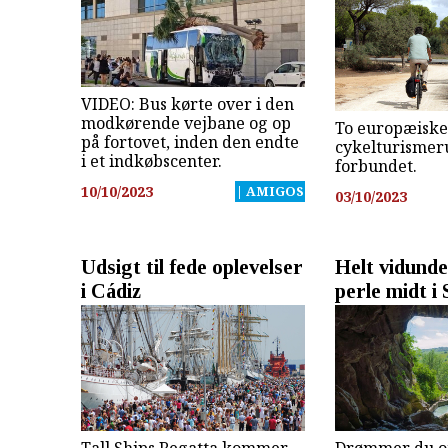
VIDEO: Bus kørte over i den
modkørende vejbane og op
To europæiske
på fortovet, inden den endte
cykelturismer
i et indkøbscenter.
forbundet.
10/10/2023
| AMIGOS
03/10/2023
Udsigt til fede oplevelser
Helt vidunde
i Cádiz
perle midt i