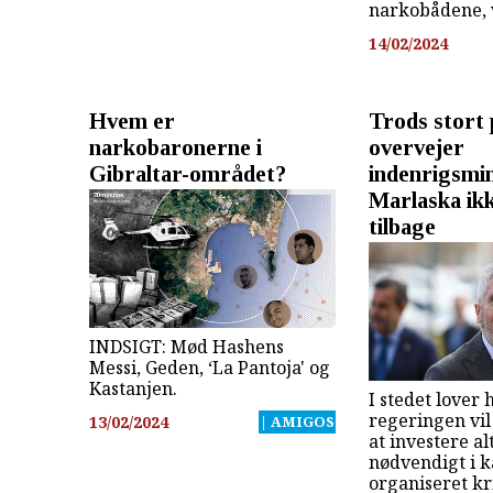
narkobådene, v
14/02/2024
Hvem er
Trods stort 
narkobaronerne i
overvejer
Gibraltar-området?
indenrigsmin
Marlaska ik
tilbage
INDSIGT: Mød Hashens
Messi, Geden, ‘La Pantoja' og
Kastanjen.
I stedet lover 
regeringen vil
13/02/2024
| AMIGOS
at investere al
nødvendigt i
organiseret kr