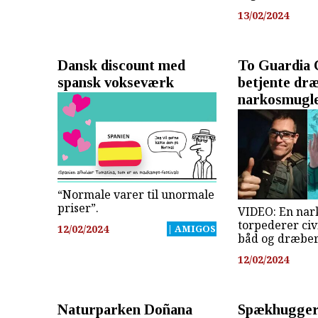
13/02/2024
Dansk discount med
To Guardia C
spansk vokseværk
betjente dræ
narkosmugl
“Normale varer til unormale
priser”.
VIDEO: En na
torpederer civ
12/02/2024
| AMIGOS
båd og dræbe
12/02/2024
Naturparken Doñana
Spækhugger