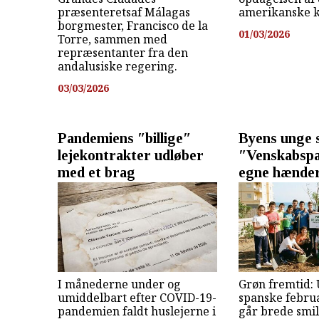
præsenteretsaf Málagas
amerikanske k
borgmester, Francisco de la
01/03/2026
Torre, sammen med
repræsentanter fra den
andalusiske regering.
03/03/2026
Pandemiens ″billige″
Byens unge 
lejekontrakter udløber
″Venskabsp
med et brag
egne hænde
I månederne under og
Grøn fremtid:
umiddelbart efter COVID-19-
spanske februa
pandemien faldt huslejerne i
går brede smil