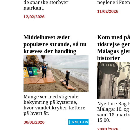
de spanske storbyer
neglene i Fuen
markant.
11/02/2026
12/02/2026
Middelhavet æder
Kom med på 
populære strande, så nu
tidsrejse g
kræves der handling
Málagas gle
historier
Mange ser med stigende
bekymring på kysterne,
Nye ture Bag 
hvor vandet kryber tættere
Málaga: 10. og
på hvert år.
samt 18. mart
15:00.
30/01/2026
| AMIGOS
29/01/2026