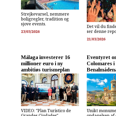
Strejkevarsel, nemmere
boligregler, tradition og
sjove events.
Det vil du find
ser denne rep
23/03/2026
21/03/2026
Málaga investerer 16
Eventyret om
millioner euro i ny
Colomares i 
ambitiøs turismeplan
Benalmáden
VIDEO: ″Plan Turístico de
Unikt monume
Grandes Ciudades″
opdagelsen af 