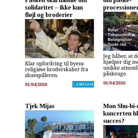
solidaritet – ikke kun
processione
fløjl og broderier
Jeg håber, at 
hjælper dig m
Klar opfordring til byens
unikke atmosf
religiøse broderskaber fra
påskeuge.
skuespilleren.
01/04/2026
01/04/2026
| AMIGOS
Tjek Mijas
Mon Shu-bi-
koncerten bl
succes?