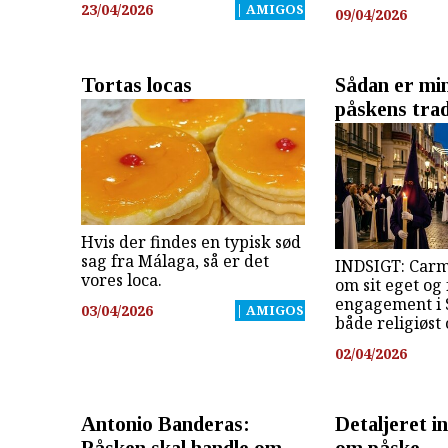
23/04/2026
| AMIGOS
09/04/2026
Tortas locas
Sådan er min
påskens trad
Hvis der findes en typisk sød
sag fra Málaga, så er det
INDSIGT: Carm
vores loca.
om sit eget og
engagement i
03/04/2026
| AMIGOS
både religiøst 
02/04/2026
Antonio Banderas:
Detaljeret i
Påsken skal handle om
om påske-