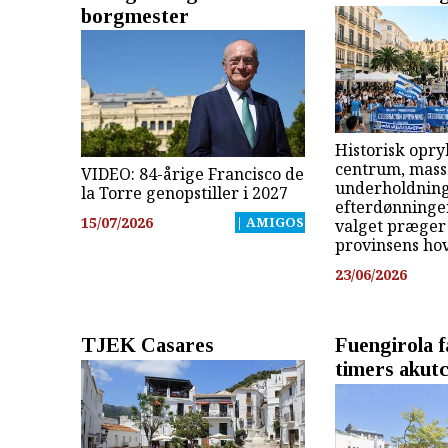
borgmester
Historisk opry
centrum, mass
VIDEO: 84-årige Francisco de
underholdning
la Torre genopstiller i 2027
efterdønninger
15/07/2026
| AMIGOS
valget præger 
provinsens ho
23/06/2026
TJEK Casares
Fuengirola f
timers akut