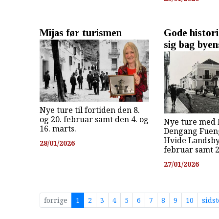
Mijas før turismen
Gode histor
sig bag byen
Nye ture til fortiden den 8.
og 20. februar samt den 4. og
Nye ture med 
16. marts.
Dengang Fueng
Hvide Landsby.
28/01/2026
februar samt 2
27/01/2026
forrige
1
2
3
4
5
6
7
8
9
10
sids