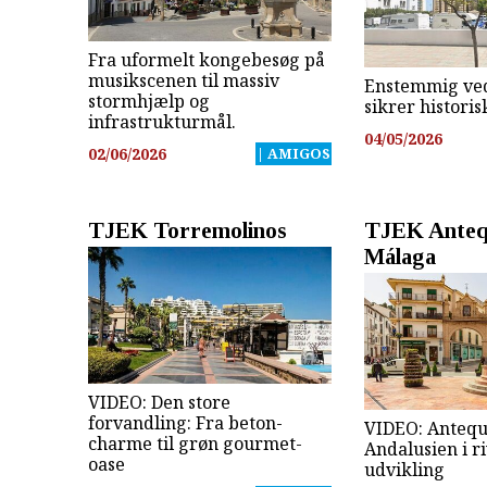
Fra uformelt kongebesøg på
musikscenen til massiv
Enstemmig ve
stormhjælp og
sikrer histori
infrastrukturmål.
04/05/2026
02/06/2026
| AMIGOS
TJEK Torremolinos
TJEK Anteq
Málaga
VIDEO: Den store
forvandling: Fra beton-
VIDEO: Anteque
charme til grøn gourmet-
Andalusien i r
oase
udvikling