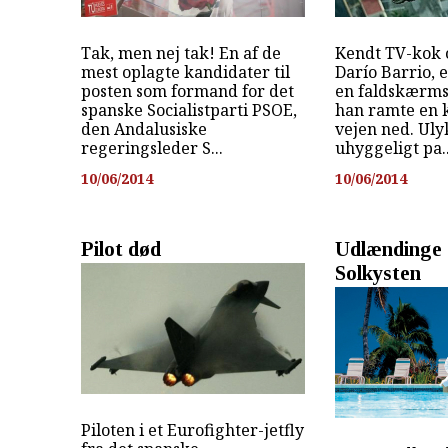
Tak, men nej tak! En af de
Kendt TV-kok og
mest oplagte kandidater til
Darío Barrio,
posten som formand for det
en faldskærms
spanske Socialistparti PSOE,
han ramte en 
den Andalusiske
vejen ned. Uly
regeringsleder S...
uhyggeligt pa..
10/06/2014
10/06/2014
Pilot død
Udlændinge 
Solkysten
Piloten i et Eurofighter-jetfly