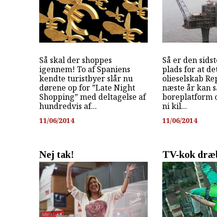
Så skal der shoppes
Så er den sidst
igennem! To af Spaniens
plads for at d
kendte turistbyer slår nu
olieselskab Re
dørene op for ”Late Night
næste år kan s
Shopping” med deltagelse af
boreplatform 
hundredvis af...
ni kil...
11/06/2014
11/06/2014
Nej tak!
TV-kok dræb