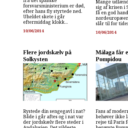
fra det spanske
Mange udlænd
forsvarsministerium er død,
sig af krisen i 
efter hans fly styrtede ned.
få en god hand
Uheldet skete i går
nordeuropæere
eftermiddag klokk...
slår til for tide
10/06/2014
10/06/2014
Flere jordskælv på
Málaga får 
Solkysten
Pompidou
Rystede din sengegavl i nat?
Fans af moder
Både i går aftes og i nat var
behøver ikke 
der jordskælv flere steder i
rejse til Paris 
Andalusien. Det vildeste
berømte Pompi