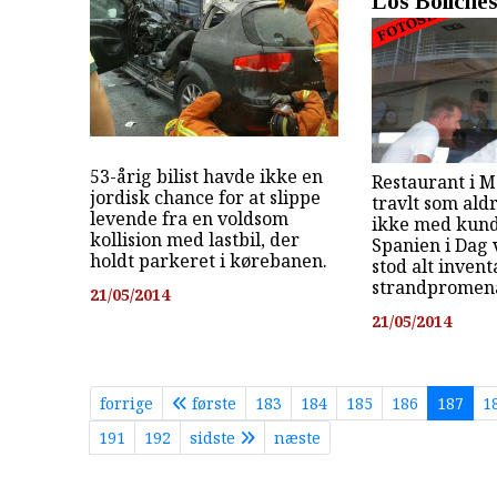
Los Boliche
53-årig bilist havde ikke en
Restaurant i M
jordisk chance for at slippe
travlt som ald
levende fra en voldsom
ikke med kund
kollision med lastbil, der
Spanien i Dag v
holdt parkeret i kørebanen.
stod alt inven
strandpromena
21/05/2014
21/05/2014
forrige
første
183
184
185
186
187
1
191
192
sidste
næste