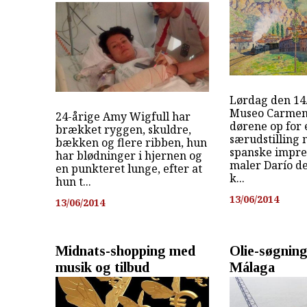
Lørdag den 14.
Museo Carmen
24-årige Amy Wigfull har
dørene op for 
brækket ryggen, skuldre,
særudstilling
bækken og flere ribben, hun
spanske impres
har blødninger i hjernen og
maler Darío de
en punkteret lunge, efter at
k...
hun t...
13/06/2014
13/06/2014
Midnats-shopping med
Olie-søgning
musik og tilbud
Málaga