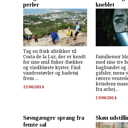
perler
kneblet
Tag en frisk afstikker til
Costa de la Luz, der er kendt
Familiemor b
for sine små fisker-flækker
med sine tre b
og vindblæste kyster. Find
bagbundet og 
vandrestøvler og badetøj
gidsler, mens
frem ...
røvere ventede
kvindens man
15/06/2014
fra arbej...
13/06/2014
Søvngænger sprang fra
Skøn udstill
femte sal