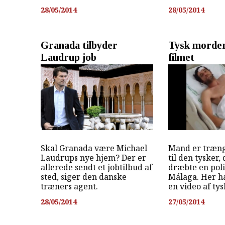
28/05/2014
28/05/2014
Granada tilbyder
Tysk morder
Laudrup job
filmet
Skal Granada være Michael
Mand er træng
Laudrups nye hjem? Der er
til den tysker,
allerede sendt et jobtilbud af
dræbte en polit
sted, siger den danske
Málaga. Her h
træners agent.
en video af tys
28/05/2014
27/05/2014