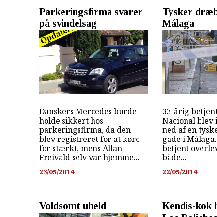
Parkeringsfirma svarer
Tysker dræbe
på svindelsag
Málaga
Danskers Mercedes burde
33-årig betjent
holde sikkert hos
Nacional blev 
parkeringsfirma, da den
ned af en tysk
blev registreret for at køre
gade i Málaga
for stærkt, mens Allan
betjent overle
Freivald selv var hjemme...
både...
23/05/2014
22/05/2014
Voldsomt uheld
Kendis-kok h