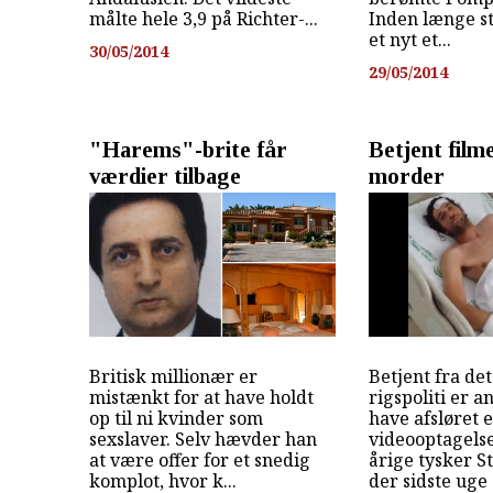
målte hele 3,9 på Richter-...
Inden længe s
et nyt et...
30/05/2014
29/05/2014
"Harems"-brite får
Betjent film
værdier tilbage
morder
Britisk millionær er
Betjent fra de
mistænkt for at have holdt
rigspoliti er a
op til ni kvinder som
have afsløret 
sexslaver. Selv hævder han
videooptagelse
at være offer for et snedig
årige tysker S
komplot, hvor k...
der sidste uge s