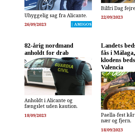
Bilfri Dag fejre
Uhyggelig sag fra Alicante.
22/09/2023
26/09/2023
| AMIGOS
82-årig nordmand
Landets beds
anholdt for drab
fås i Málaga
klodens beds
Valencia
Anholdt i Alicante og
fængslet uden kaution.
Paella-fest kå
18/09/2023
nær og fjern.
18/09/2023