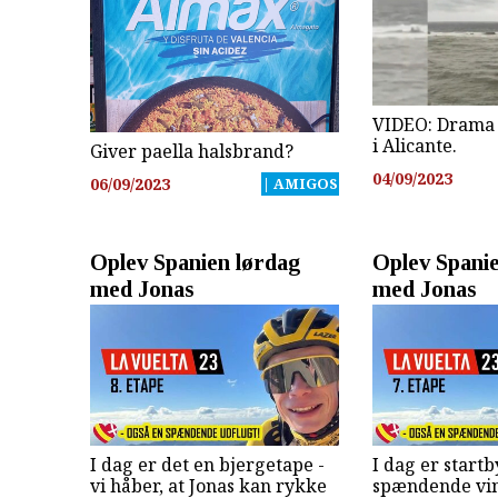
VIDEO: Drama 
i Alicante.
Giver paella halsbrand?
04/09/2023
06/09/2023
| AMIGOS
Oplev Spanien lørdag
Oplev Spani
med Jonas
med Jonas
I dag er det en bjergetape -
I dag er startb
vi håber, at Jonas kan rykke
spændende vi