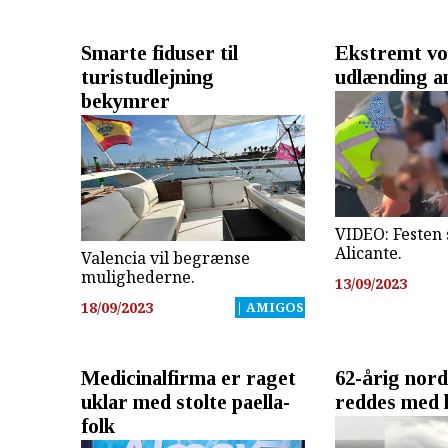
Smarte fiduser til
Ekstremt vo
turistudlejning
udlænding a
bekymrer
VIDEO: Festen 
Alicante.
Valencia vil begrænse
mulighederne.
13/09/2023
18/09/2023
| AMIGOS
Medicinalfirma er raget
62-årig nor
uklar med stolte paella-
reddes med 
folk