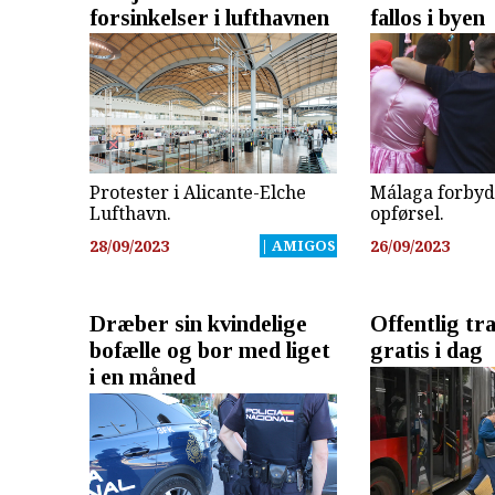
forsinkelser i lufthavnen
fallos i byen
Protester i Alicante-Elche
Málaga forbyd
Lufthavn.
opførsel.
28/09/2023
| AMIGOS
26/09/2023
Dræber sin kvindelige
Offentlig tr
bofælle og bor med liget
gratis i dag
i en måned