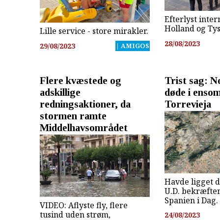
Efterlyst inter
Holland og Ty
Lille service - store mirakler.
28/08/2023
29/08/2023
| AMIGOS
Flere kvæstede og
Trist sag: 
adskillige
døde i ensom
redningsaktioner, da
Torrevieja
stormen ramte
Middelhavsområdet
Havde ligget d
U.D. bekræfter
Spanien i Dag.
VIDEO: Aflyste fly, flere
tusind uden strøm,
24/08/2023