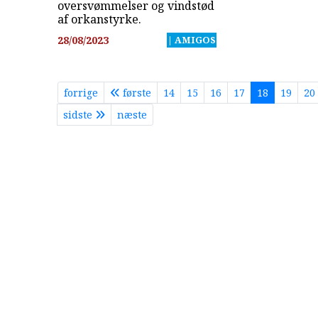
oversvømmelser og vindstød
af orkanstyrke.
28/08/2023
| AMIGOS
forrige
første
14
15
16
17
18
19
20
sidste
næste