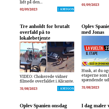
lidt på den...
01/09/2023
02/09/2023
| AMIGOS
Tre anholdt for brutalt
Oplev Spani
overfald på to
med Jonas
lokalebetjente
Husk, at du o
etaperne som i
VIDEO: Chokerede vidner
spændende udf
filmede overfaldet i Alicante.
31/08/2023
31/08/2023
| AMIGOS
Oplev Spanien onsdag
I dag maler 