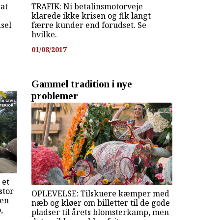
 at
TRAFIK: Ni betalinsmotorveje
klarede ikke krisen og fik langt
dsel
færre kunder end forudset. Se
hvilke.
01/08/2017
Gammel tradition i nye
problemer
 et
stor
OPLEVELSE: Tilskuere kæmper med
 en
næb og kløer om billetter til de gode
,
pladser til årets blomsterkamp, men