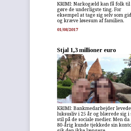
KRIMI: Narkogæld kan få folk til
gøre de underligste ting. For
eksempel at tage sig selv som gi
og kræve løsesum af familien.
01/08/2017
Stjal 1,3 millioner euro
KRIMI: Bankmedarbejder levede
luksusliv i 25 år og blærede sig i 
stil på de sociale medier. Men da
80-årig kunde tjekkede sin konto
gik den ikke længere.