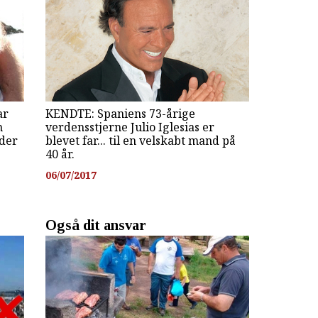
ar
KENDTE: Spaniens 73-årige
n
verdensstjerne Julio Iglesias er
 der
blevet far... til en velskabt mand på
40 år.
06/07/2017
Også dit ansvar