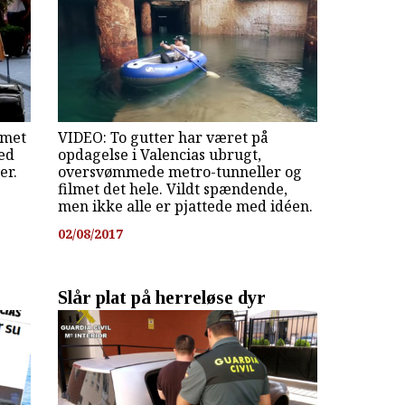
mmet
VIDEO: To gutter har været på
ned
opdagelse i Valencias ubrugt,
er.
oversvømmede metro-tunneller og
filmet det hele. Vildt spændende,
men ikke alle er pjattede med idéen.
02/08/2017
Slår plat på herreløse dyr