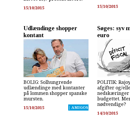
15/10/2015
15/10/2015
Udlændinge shopper
Søges: syv m
kontant
euro
BOLIG: Solhungrende
POLITIK: Rajoy
udlændinge med kontanter
afgifter og/ell
på lommen shopper spanske
nedskæringer 
mursten.
budgettet. Me
nødvendige?
15/10/2015
| AMIGOS
14/10/2015