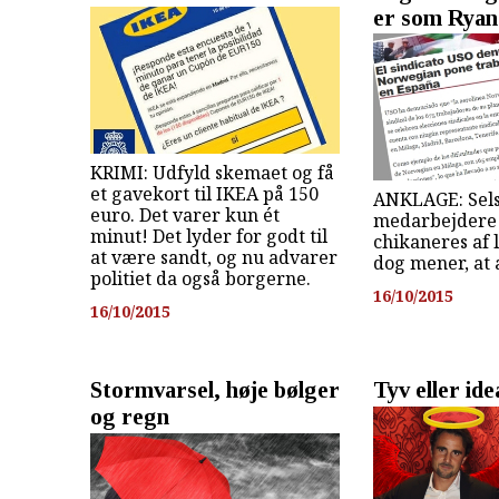
er som Ryan
KRIMI: Udfyld skemaet og få
et gavekort til IKEA på 150
ANKLAGE: Sel
euro. Det varer kun ét
medarbejdere 
minut! Det lyder for godt til
chikaneres af 
at være sandt, og nu advarer
dog mener, at a
politiet da også borgerne.
16/10/2015
16/10/2015
Stormvarsel, høje bølger
Tyv eller ide
og regn