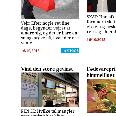
SKAT: Han afsl
formuer i skat
Vejr: Efter nogle ret fine
elsker og besk
dage, begynder vejret at
retssag i hjem
ændre sig, og det er bare en
smagsprøve på, hvad der er i
16/10/2015
vente.
16/10/2015
| AMIGOS
Vind den store gevinst
Fødevarepri
himmelflugt
PENGE: Hvilke tal mangler
rent statistisk at blive