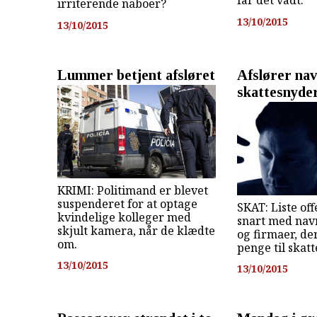
får det vådt.
irriterende naboer?
13/10/2015
13/10/2015
Lummer betjent afsløret
Afslører na
skattesnyde
KRIMI: Politimand er blevet
suspenderet for at optage
SKAT: Liste of
kvindelige kolleger med
snart med nav
skjult kamera, når de klædte
og firmaer, de
om.
penge til skat
13/10/2015
13/10/2015