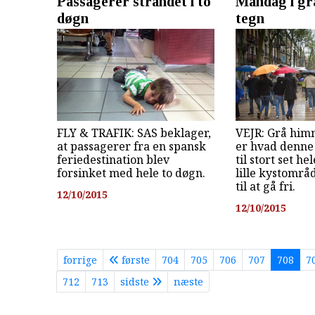
Passagerer strandet i to
Mandag i gr
døgn
tegn
FLY & TRAFIK: SAS beklager,
VEJR: Grå him
at passagerer fra en spansk
er hvad denne
feriedestination blev
til stort set he
forsinket med hele to døgn.
lille kystområ
til at gå fri.
12/10/2015
12/10/2015
forrige
første
704
705
706
707
708
7
712
713
sidste
næste