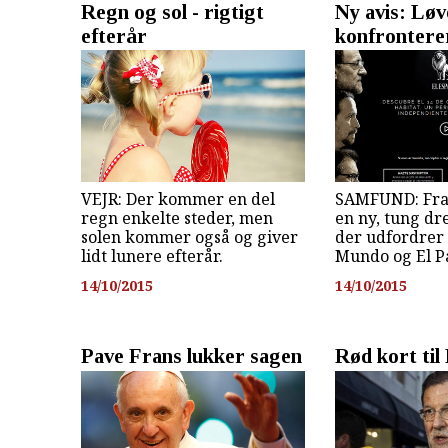
Regn og sol - rigtigt
Ny avis: Løv
efterår
konfrontere
VEJR: Der kommer en del
SAMFUND: Fra 
regn enkelte steder, men
en ny, tung dr
solen kommer også og giver
der udfordrer
lidt lunere efterår.
Mundo og El Pa
14/10/2015
14/10/2015
Pave Frans lukker sagen
Rød kort til