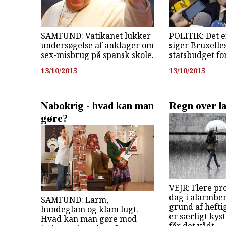
SAMFUND: Vatikanet lukker
POLITIK: Det 
undersøgelse af anklager om
siger Bruxelles
sex-misbrug på spansk skole.
statsbudget fo
13/10/2015
13/10/2015
Nabokrig - hvad kan man
Regn over l
gøre?
VEJR: Flere pro
dag i alarmbe
SAMFUND: Larm,
grund af hefti
hundeglam og klam lugt.
er særligt kys
Hvad kan man gøre mod