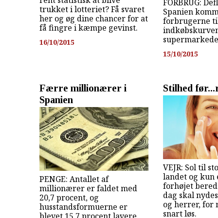
FORBRUG: Defl
trukket i lotteriet? Få svaret
Spanien komm
her og øg dine chancer for at
forbrugerne ti
få fingre i kæmpe gevinst.
indkøbskurven 
supermarkede
16/10/2015
15/10/2015
Færre millionærer i
Stilhed før..
Spanien
VEJR: Sol til st
landet og kun e
PENGE: Antallet af
forhøjet bered
millionærer er faldet med
dag skal nyde
20,7 procent, og
og herrer, for 
husstandsformuerne er
snart løs.
blevet 15,7 procent lavere.