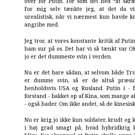
over for Putin. For som det hed “at skr
For mig selv tænkte jeg, at det da v
urealistisk, når vi nærmest kun havde k
angribe med.
Jeg tror, at vores konstante kritik af Put
ham sur på os. Det har vi så tænkt var OK
jo er det dummeste svin i verden.
Nu er det bare sådan, at selvom både Tr
er dumme svin, så er de altså præsid
henholdsvis USA og Rusland. Putin i - 
forstand - bakket op af Kina, som mange af
- også hader. Om ikke andet, så de kinesisk
Nu er krig jo ikke kun soldater, krudt og 
i høj grad smagt på, hvad hybridkrig