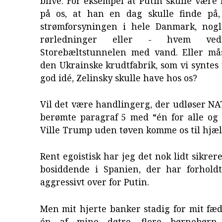
blive. For eksempel at Putin skulle være 
på os, at han en dag skulle finde på,
strømforsyningen i hele Danmark, nogle
rørledninger eller - hvem ve
Storebæltstunnelen med vand. Eller må
den Ukrainske krudtfabrik, som vi syntes 
god idé, Zelinsky skulle have hos os?
Vil det være handlingerg, der udløser N
berømte paragraf 5 med “én for alle og 
Ville Trump uden tøven komme os til hjæ
Rent egoistisk har jeg det nok lidt sikrer
bosiddende i Spanien, der har forhold
aggressivt over for Putin.
Men mit hjerte banker stadig for mit fæ
én af mine døtre, flere børnebørn,