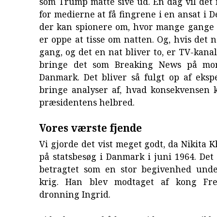
som Trump måtte sive ud. En dag vil det
for medierne at få fingrene i en ansat i D
der kan spionere om, hvor mange gange
er oppe at tisse om natten. Og, hvis det 
gang, og det en nat bliver to, er TV-kanal
bringe det som Breaking News på mor
Danmark. Det bliver så fulgt op af ekspe
bringe analyser af, hvad konsekvensen 
præsidentens helbred.
Vores værste fjende
Vi gjorde det vist meget godt, da Nikita K
på statsbesøg i Danmark i juni 1964. Det
betragtet som en stor begivenhed und
krig. Han blev modtaget af kong Fre
dronning Ingrid.