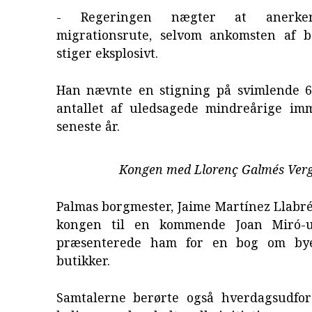
- Regeringen nægter at anerke
migrationsrute, selvom ankomsten af b
stiger eksplosivt.
Han nævnte en stigning på svimlende 6
antallet af uledsagede mindreårige im
seneste år.
Kongen med Llorenç Galmés Ver
Palmas borgmester, Jaime Martínez Llabré
kongen til en kommende Joan Miró-ud
præsenterede ham for en bog om bye
butikker.
Samtalerne berørte også hverdagsudfo