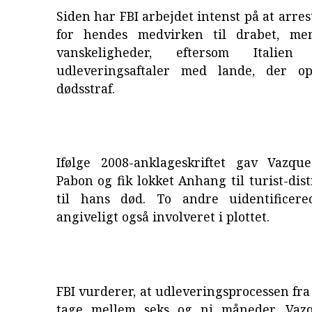
Siden har FBI arbejdet intenst på at arre
for hendes medvirken til drabet, me
vanskeligheder, eftersom Italie
udleveringsaftaler med lande, der o
dødsstraf.
Ifølge 2008-anklageskriftet gav Vazqu
Pabon og fik lokket Anhang til turist-dist
til hans død. To andre uidentificere
angiveligt også involveret i plottet.
FBI vurderer, at udleveringsprocessen fr
tage mellem seks og ni måneder. Vazq