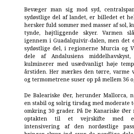
Bevæger man sig mod syd, centralspa
sydøstlige del af landet, er billedet et h
hersker fuld sommer med masser af sol, k
tynde, højtliggende skyer. Varmen sl
igennem i Guadalquivir-dalen, men det e
sydøstlige del, i regionerne Murcia og 
dele af Andalusiens middelhavskyst
kulminerer med usædvanligt høje temp
årstiden. Her mærkes den tørre, varme v
og termometrene suser op på mellem 36 og
De Baleariske Øer, herunder Mallorca, n
en stabil og solrig tirsdag med moderate
omkring 30 grader. På De Kanariske Øe
optakten til et vejrskifte med 
intensivering af den nordøstlige pas