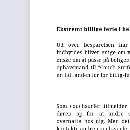
Ekstremt billige ferie i h
Ud over besparelsen har 
indbyrdes bliver enige om 
ønske om at passe på boligen
ophavsmand til ”Couch-Surfin
en lidt anden for for billig-f
Som couchsurfer tilmelde
døren op for, at andre co
overnatte hos dig. Men de
kontakte andre couch-surfere,