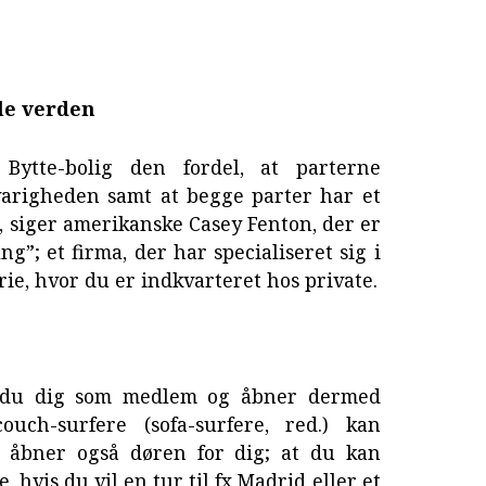
ele verden
Bytte-bolig den fordel, at parterne
varigheden samt at begge parter har et
, siger amerikanske Casey Fenton, der er
g”; et firma, der har specialiseret sig i
erie, hvor du er indkvarteret hos private.
r du dig som medlem og åbner dermed
uch-surfere (sofa-surfere, red.) kan
t åbner også døren for dig; at du kan
 hvis du vil en tur til fx Madrid eller et