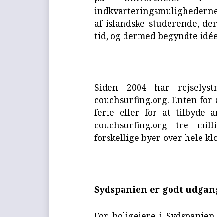
indkvarteringsmulighederne p
af islandske studerende, der
tid, og dermed begyndte idée
Siden 2004 har rejselyst
couchsurfing.org. Enten for 
ferie eller for at tilbyde
couchsurfing.org tre mil
forskellige byer over hele kl
Sydspanien er godt udga
For boligejere i Sydspanien 