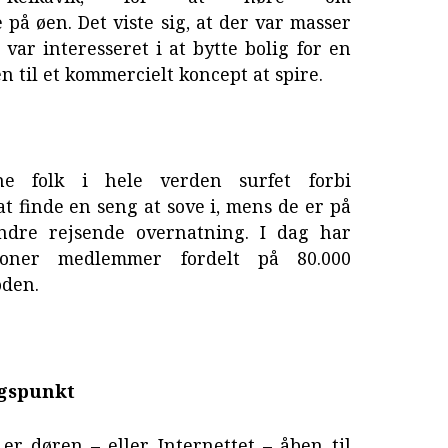
å øen. Det viste sig, at der var masser
 var interesseret i at bytte bolig for en
n til et kommercielt koncept at spire.
ne folk i hele verden surfet forbi
at finde en seng at sove i, mens de er på
 andre rejsende overnatning. I dag har
lioner medlemmer fordelt på 80.000
oden.
ngspunkt
er døren – eller Internettet – åben til