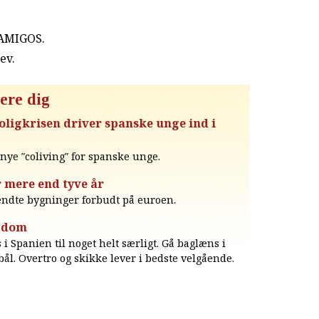
 AMIGOS.
rev
.
ere dig
oligkrisen driver spanske unge ind i
t nye ″coliving″ for spanske unge.
r mere end tyve år
kendte bygninger forbudt på euroen.
igdom
i Spanien til noget helt særligt. Gå baglæns i
bål. Overtro og skikke lever i bedste velgående.