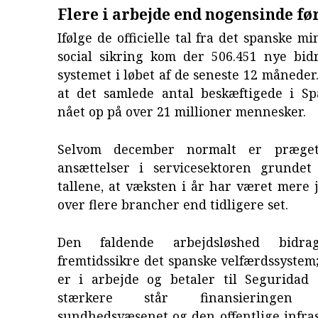
Flere i arbejde end nogensinde fø
Ifølge de officielle tal fra det spanske m
social sikring kom der 506.451 nye bidr
systemet i løbet af de seneste 12 måneder.
at det samlede antal beskæftigede i S
nået op på over 21 millioner mennesker.
Selvom december normalt er præge
ansættelser i servicesektoren grundet 
tallene, at væksten i år har været mere 
over flere brancher end tidligere set.
Den faldende arbejdsløshed bidra
fremtidssikre det spanske velfærdssystem; 
er i arbejde og betaler til Seguridad S
stærkere står finansieringe
sundhedsvæsenet og den offentlige infra