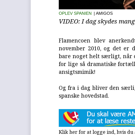
OPLEV SPANIEN
| AMIGOS
VIDEO: I dag skydes mange 
Flamencoen blev anerkend
november 2010, og det er d
bare noget helt særligt, nå
for lige så dramatiske fortæl
ansigtsmimik!
Og fra i dag bliver den særl
spanske hovedstad.
Klik her for at logge ind, hvis d