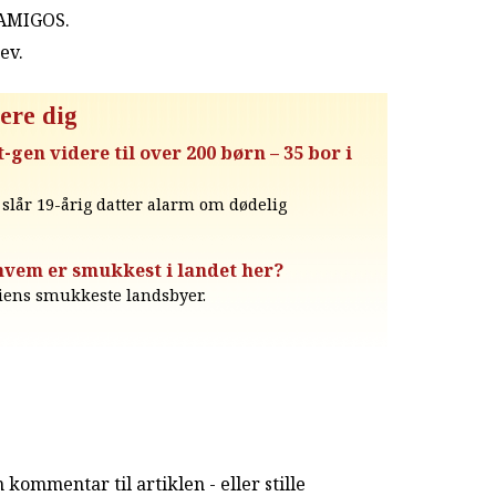
 AMIGOS.
rev
.
ere dig
en videre til over 200 børn – 35 bor i
u slår 19-årig datter alarm om dødelig
 hvem er smukkest i landet her?
niens smukkeste landsbyer.
kommentar til artiklen - eller stille