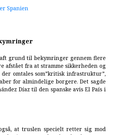
uer Spanien
ekymringer
aft grund til bekymringer gennem flere
e afstået fra at stramme sikkerheden og
er omtales som”kritisk infrastruktur”,
aber for almindelige borgere. Det sagde
ández Díaz til den spanske avis El País i
gså, at truslen specielt retter sig mod