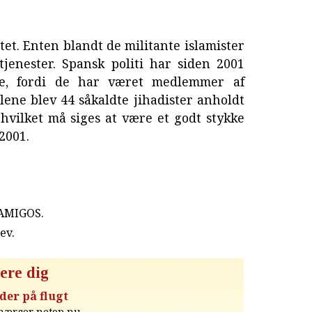
tet. Enten blandt de militante islamister
tjenester. Spansk politi har siden 2001
re, fordi de har været medlemmer af
 alene blev 44 såkaldte jihadister anholdt
hvilket må siges at være et godt stykke
 2001.
 AMIGOS.
rev
.
ere dig
der på flugt
 hærger netop nu.