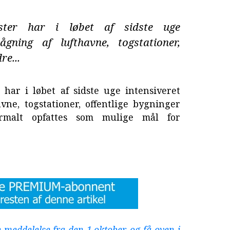
ester har i løbet af sidste uge
ågning af lufthavne, togstationer,
re...
 har i løbet af sidste uge intensiveret
vne, togstationer, offentlige bygninger
rmalt opfattes som mulige mål for
 meddelelse fra den 1.oktober, og få oven i