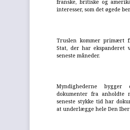
franske, britiske og amerik
interesser, som det øgede be
Truslen kommer primært fr
Stat, der har ekspanderet v
seneste måneder.
Myndighederne bygger d
dokumenter fra anholdte m
seneste stykke tid har dok
at underlægge hele Den Iberi