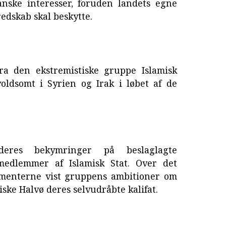
anske interesser, foruden landets egne
redskab skal beskytte.
a den ekstremistiske gruppe Islamisk
oldsomt i Syrien og Irak i løbet af de
eres bekymringer på beslaglagte
edlemmer af Islamisk Stat. Over det
umenterne vist gruppens ambitioner om
ske Halvø deres selvudråbte kalifat.