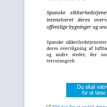
Spanske sikkerhedstjen
intensiveret deres overv
offentlige bygninger og and
Spanske sikkerhedstjenester
deres overvågning af luftha
og andre steder, der no
terrorangreb.
Klik her for at undgå denne