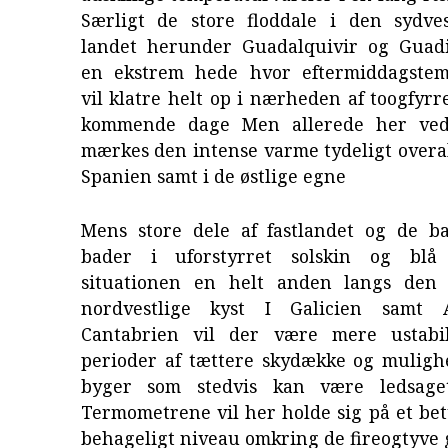
Særligt de store floddale i den sydves
landet herunder Guadalquivir og Guad
en ekstrem hede hvor eftermiddagstem
vil klatre helt op i nærheden af toogfyrr
kommende dage Men allerede her ved
mærkes den intense varme tydeligt overal
Spanien samt i de østlige egne
Mens store dele af fastlandet og de ba
bader i uforstyrret solskin og bl
situationen en helt anden langs den 
nordvestlige kyst I Galicien samt 
Cantabrien vil der være mere ustabi
perioder af tættere skydække og mulighe
byger som stedvis kan være ledsage
Termometrene vil her holde sig på et be
behageligt niveau omkring de fireogtyve