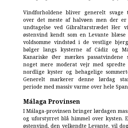
Vindforholdene bliver generelt svage 
over det meste af halvøen men der er
undtagelse ved Gibraltarstrædet Her vi
østenvind kendt som en Levante blæse
voldsomme vindstød i de vestlige bjer
bølger langs kysterne af Cádiz og M
Kanariske Øer mærkes passatvindene 
noget mere moderat vejr med spredte 
nordlige kyster og behagelige sommer
Generelt markerer denne lørdag st
periode med massiv varme over hele Span
Málaga Provinsen
I Málaga-provinsen bringer lørdagen mass
og uforstyrret blå himmel over kysten. 
østenvind, den velkendte Levante, vil dog