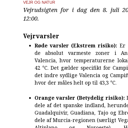
VEJR OG NATUR
Vejrudsigten for i dag den 8. juli 2
12:00.
Vejrvarsler
Røde varsler (Ekstrem risiko):
Er a
de absolut varmeste zoner i An
Valencia, hvor temperaturerne lokal
42 °C. Det gælder specifikt for Campi
det indre sydlige Valencia og Campi
hvor der måles helt op til 43,3 °C.
Orange varsler (Betydelig risiko):
D
dele af det spanske indland, herund
Guadalquivir, Guadiana, Tajo og Ebr
dele af Murcia-regionen (særligt Veg
Altiplano og Noroeste). H