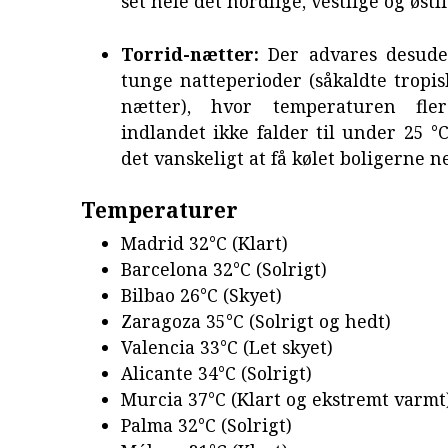
set hele det nordlige, vestlige og østl
Torrid-nætter:
Der advares desud
tunge natteperioder (såkaldte tropis
nætter), hvor temperaturen fle
indlandet ikke falder til under 25 °C
det vanskeligt at få kølet boligerne n
Temperaturer
Madrid 32°C (Klart)
Barcelona 32°C (Solrigt)
Bilbao 26°C (Skyet)
Zaragoza 35°C (Solrigt og hedt)
Valencia 33°C (Let skyet)
Alicante 34°C (Solrigt)
Murcia 37°C (Klart og ekstremt varmt
Palma 32°C (Solrigt)