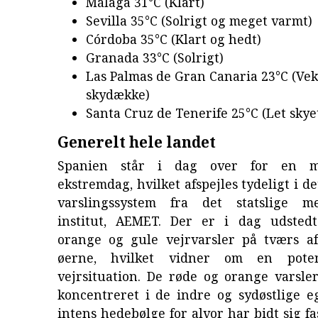
Málaga 31°C (Klart)
Sevilla 35°C (Solrigt og meget varmt)
Córdoba 35°C (Klart og hedt)
Granada 33°C (Solrigt)
Las Palmas de Gran Canaria 23°C (Ve
skydække)
Santa Cruz de Tenerife 25°C (Let skye
Generelt hele landet
Spanien står i dag over for en me
ekstremdag, hvilket afspejles tydeligt i d
varslingssystem fra det statslige me
institut, AEMET. Der er i dag udsted
orange og gule vejrvarsler på tværs a
øerne, hvilket vidner om en potent
vejrsituation. De røde og orange varsle
koncentreret i de indre og sydøstlige e
intens hedebølge for alvor har bidt sig fa