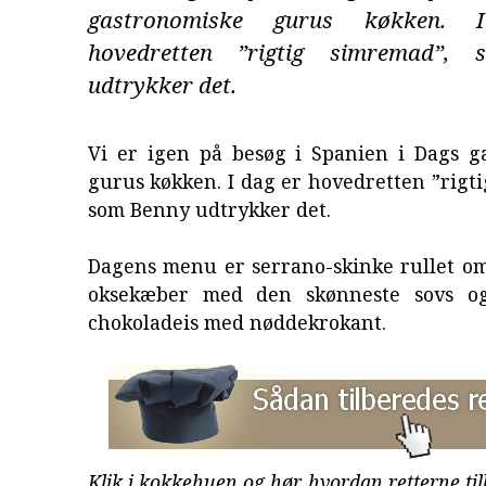
gastronomiske gurus køkken.
hovedretten ”rigtig simremad”,
udtrykker det.
Vi er igen på besøg i Spanien i Dags g
gurus køkken. I dag er hovedretten ”rigt
som Benny udtrykker det.
Dagens menu er serrano-skinke rullet o
oksekæber med den skønneste sovs og 
chokoladeis med nøddekrokant.
Klik i kokkehuen og hør, hvordan retterne ti