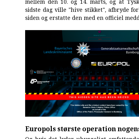
mellem den 10. og 14. marts, og at Tys
sidste dag ville "hive stikket", afbryde fo
siden og erstatte den med en officiel medd
Europols største operation nogen