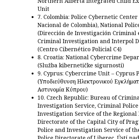
Northern Alberta Integrated Child Ex
Unit
7. Colombia: Police Cybernetic Center 
Nacional de Colombia), National Polic
(Dirección de Investigación Criminal e
Criminal Investigation and Interpol D
(Centro Cibernético Policial C4)
8. Croatia: National Cybercrime Depa
(Služba kibernetičke sigurnosti)
9. Cyprus: Cybercrime Unit – Cyprus P
(Υποδιεύθυνση Ηλεκτρονικού Εγκλήματ
Αστυνομία Κύπρου)
10. Czech Republic: Bureau of Crimina
Investigation Service, Criminal Polic
Investigation Service of the Regional 
Directorate of the Capital City of Pra
Police and Investigation Service of t
Police Directorate of Liberec, Ústí na