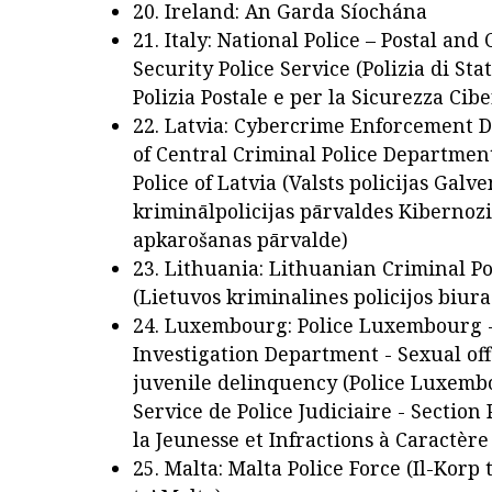
20. Ireland: An Garda Síochána
21. Italy: National Police – Postal and
Security Police Service (Polizia di Stat
Polizia Postale e per la Sicurezza Cib
22. Latvia: Cybercrime Enforcement 
of Central Criminal Police Department
Police of Latvia (Valsts policijas Galv
kriminālpolicijas pārvaldes Kiberno
apkarošanas pārvalde)
23. Lithuania: Lithuanian Criminal P
(Lietuvos kriminalines policijos biura
24. Luxembourg: Police Luxembourg -
Investigation Department - Sexual of
juvenile delinquency (Police Luxemb
Service de Police Judiciaire - Section
la Jeunesse et Infractions à Caractère
25. Malta: Malta Police Force (Il-Korp t