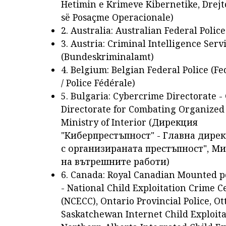
Hetimin e Krimeve Kibernetike, Drejt
së Posaçme Operacionale)
2. Australia: Australian Federal Police
3. Austria: Criminal Intelligence Serv
(Bundeskriminalamt)
4. Belgium: Belgian Federal Police (Fe
/ Police Fédérale)
5. Bulgaria: Cybercrime Directorate -
Directorate for Combating Organized
Ministry of Interior (Дирекция
"Киберпрестъпност" - Главна дирек
с организираната престъпност", М
на вътрешните работи)
6. Canada: Royal Canadian Mounted p
- National Child Exploitation Crime C
(NCECC), Ontario Provincial Police, Ot
Saskatchewan Internet Child Exploita