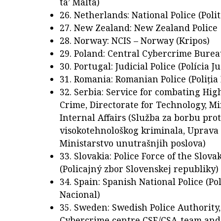
ta’ Malta)
26. Netherlands: National Police (Poli
27. New Zealand: New Zealand Police
28. Norway: NCIS – Norway (Kripos)
29. Poland: Central Cybercrime Burea
30. Portugal: Judicial Police (Polícia J
31. Romania: Romanian Police (Poliția
32. Serbia: Service for combating Hi
Crime, Directorate for Technology, Mi
Internal Affairs (Služba za borbu prot
visokotehnološkog kriminala, Uprava 
Ministarstvo unutrašnjih poslova)
33. Slovakia: Police Force of the Slova
(Policajný zbor Slovenskej republiky)
34. Spain: Spanish National Police (Pol
Nacional)
35. Sweden: Swedish Police Authority,
Cybercrime centre CSE/CSA-team and 