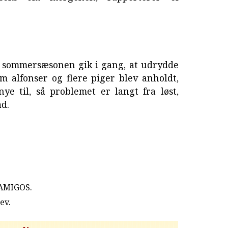
en sommersæsonen gik i gang, at udrydde
m alfonser og flere piger blev anholdt,
e til, så problemet er langt fra løst,
ad.
 AMIGOS.
rev
.