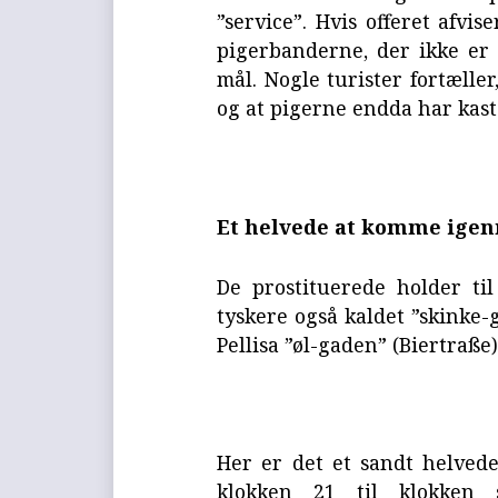
”service”. Hvis offeret afvi
pigerbanderne, der ikke er b
mål. Nogle turister fortælle
og at pigerne endda har kast
Et helvede at komme ige
De prostituerede holder ti
tyskere også kaldet ”skinke-
Pellisa ”øl-gaden” (Biertraße)
Her er det et sandt helved
klokken 21 til klokken 