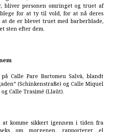
ser, bliver personen omringet og truet af
lege for at ty til vold, for at nå deres
r, at de er blevet truet med barberblade,
et sten efter dem.
nnem
l på Calle Pare Bartomeu Salvà, blandt
gaden” (Schinkenstraße) og Calle Miquel
 og Calle Trasimé (Llaüt).
e at komme sikkert igennem i tiden fra
seks om morgenen, rapporterer el