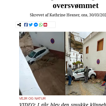
oversvømmet
Skrevet af
Kathrine Hesner
, ons, 30/03/20
VEJR OG NATUR
VIDEO: I går blev den smukke klippeb