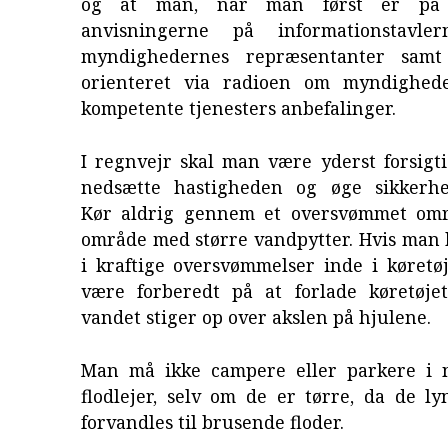
og at man, når man først er på v
anvisningerne på informationstavl
myndighedernes repræsentanter samt
orienteret via radioen om myndighed
kompetente tjenesters anbefalinger.
I regnvejr skal man være yderst forsigti
nedsætte hastigheden og øge sikkerhe
Kør aldrig gennem et oversvømmet omr
område med større vandpytter. Hvis man 
i kraftige oversvømmelser inde i køretø
være forberedt på at forlade køretøjet
vandet stiger op over akslen på hjulene.
Man må ikke campere eller parkere i 
flodlejer, selv om de er tørre, da de l
forvandles til brusende floder.