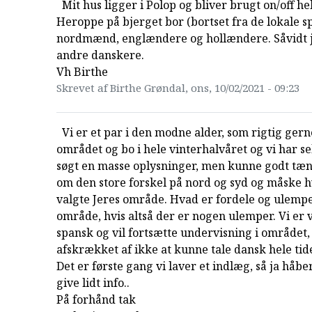
Mit hus ligger i Polop og bliver brugt on/off hel
Heroppe på bjerget bor (bortset fra de lokale sp
nordmænd, englændere og hollændere. Såvidt 
andre danskere.
Vh Birthe
Skrevet af Birthe Grøndal, ons, 10/02/2021 - 09:23
Vi er et par i den modne alder, som rigtig gerne 
området og bo i hele vinterhalvåret og vi har se
søgt en masse oplysninger, men kunne godt tæn
om den store forskel på nord og syd og måske h
valgte Jeres område. Hvad er fordele og ulempe
område, hvis altså der er nogen ulemper. Vi er 
spansk og vil fortsætte undervisning i området, 
afskrækket af ikke at kunne tale dansk hele tid
Det er første gang vi laver et indlæg, så ja håbe
give lidt info..
På forhånd tak