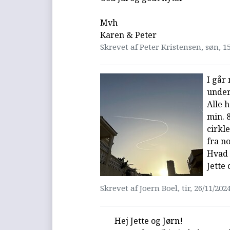
Mvh
Karen & Peter
Skrevet af Peter Kristensen, søn, 15
I går
under
Alle 
min. 
cirkl
fra n
Hvad 
Jette 
Skrevet af Joern Boel, tir, 26/11/2024
Hej Jette og Jørn!