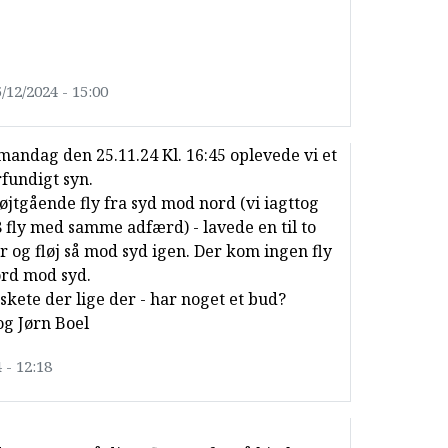
/12/2024 - 15:00
 mandag den 25.11.24 Kl. 16:45 oplevede vi et
fundigt syn.
højtgående fly fra syd mod nord (vi iagttog
8 fly med samme adfærd) - lavede en til to
er og fløj så mod syd igen. Der kom ingen fly
ord mod syd.
skete der lige der - har noget et bud?
og Jørn Boel
 - 12:18