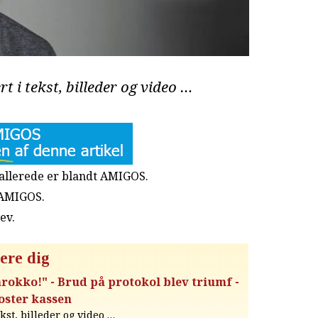
rt i tekst, billeder og video …
u allerede er blandt AMIGOS.
 AMIGOS.
rev
.
ere dig
arokko!" - Brud på protokol blev triumf -
ster kassen
ekst, billeder og video …