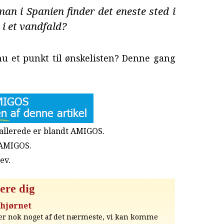
n i Spanien finder det eneste sted i
 i et vandfald?
ndnu et punkt til ønskelisten? Denne gang
u allerede er blandt AMIGOS.
 AMIGOS.
rev
.
ere dig
 hjørnet
 - er nok noget af det nærmeste, vi kan komme