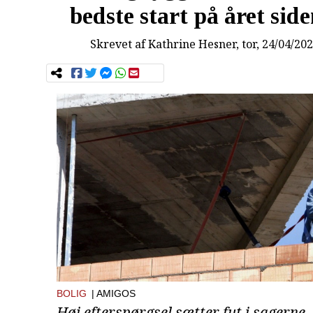
bedste start på året sid
Skrevet af
Kathrine Hesner
, tor, 24/04/20
BOLIG
| AMIGOS
Høj efterspørgsel sætter fut i sagerne.