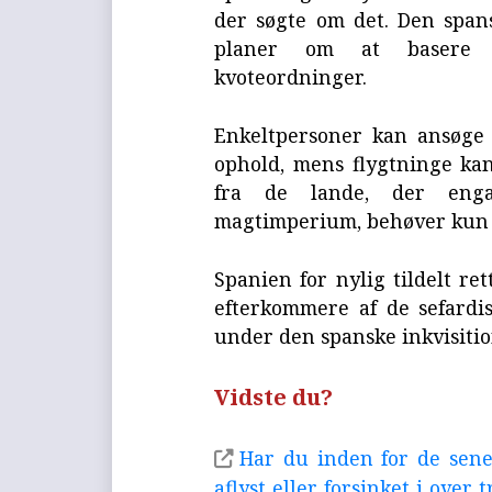
der søgte om det. Den span
planer om at basere 
kvoteordninger.
Enkeltpersoner kan ansøge 
ophold, mens flygtninge kan
fra de lande, der engan
magtimperium, behøver kun v
Spanien for nylig tildelt re
efterkommere af de sefardis
under den spanske inkvisitio
Vidste du?
Har du inden for de senes
aflyst eller forsinket i over 