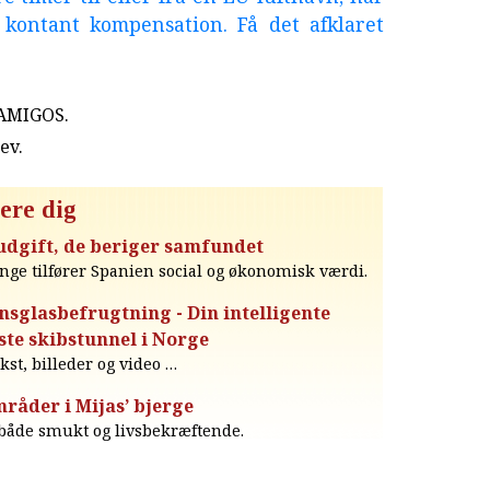
l kontant kompensation. Få det afklaret
 AMIGOS.
rev
.
ere dig
 udgift, de beriger samfundet
inge tilfører Spanien social og økonomisk værdi.
nsglasbefrugtning - Din intelligente
ste skibstunnel i Norge
ekst, billeder og video …
råder i Mijas’ bjerge
både smukt og livsbekræftende.