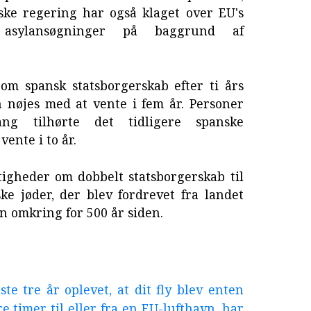
ske regering har også klaget over EU's
asylansøgninger på baggrund af
om spansk statsborgerskab efter ti års
 nøjes med at vente i fem år. Personer
g tilhørte det tidligere spanske
ente i to år.
ttigheder om dobbelt statsborgerskab til
ke jøder, der blev fordrevet fra landet
n omkring for 500 år siden.
te tre år oplevet, at dit fly blev enten
tre timer til eller fra en EU-lufthavn, har