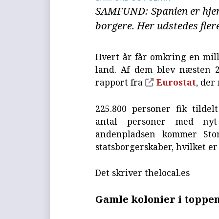
SAMFUND: Spanien er hjem 
borgere. Her udstedes fler
Hvert år får omkring en mil
land. Af dem blev næsten 2
rapport fra
Eurostat
, der
225.800 personer fik tildel
antal personer med nyt 
andenpladsen kommer Storb
statsborgerskaber, hvilket er
Det skriver thelocal.es
Gamle kolonier i toppe