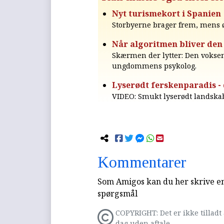
Nyt turismekort i Spanien
Storbyerne brager frem, mens 
Når algoritmen bliver den
Skærmen der lytter: Den vokse
ungdommens psykolog.
Lyserødt ferskenparadis -
VIDEO: Smukt lyserødt landskab
Kommentarer
Som Amigos kan du her skrive en 
spørgsmål
COPYRIGHT: Det er ikke tilladt 
dag uden aftale.