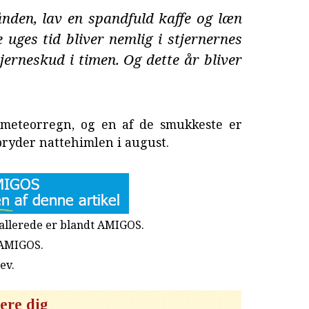
nden, lav en spandfuld kaffe og læn
 uges tid bliver nemlig i stjernernes
tjerneskud i timen. Og dette år bliver
meteorregn, og en af de smukkeste er
ryder nattehimlen i august.
u allerede er blandt AMIGOS.
 AMIGOS.
rev
.
ere dig