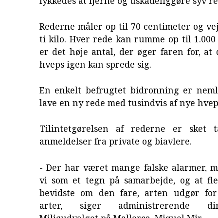
lykkedes at fjerne og uskadeliggøre syv re
Rederne måler op til 70 centimeter og v
ti kilo. Hver rede kan rumme op til 1.000 
er det høje antal, der øger faren for, at 
hveps igen kan sprede sig.
En enkelt befrugtet bidronning er nemli
lave en ny rede med tusindvis af nye hvep
Tilintetgørelsen af rederne er sket 
anmeldelser fra private og biavlere.
- Der har været mange falske alarmer, m
vi som et tegn på samarbejde, og at fle
bevidste om den fare, arten udgør fo
arter, siger administrerende di
Miljøudvalget på Mallorca, Miquel Mir.