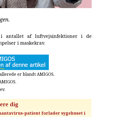
gen.
i antallet af luftvejsinfektioner i de
mpelser i maskekrav.
u allerede er blandt AMIGOS.
 AMIGOS.
rev
.
ere dig
hantavirus-patient forlader sygehuset i