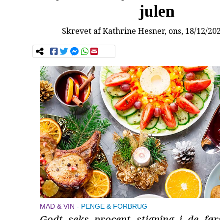
julen
Skrevet af
Kathrine Hesner
, ons, 18/12/20
MAD & VIN
PENGE & FORBRUG
Godt seks procent stigning i de før