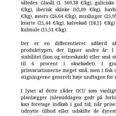
således: Glasål (1. 369,38 €/kg), galicisk
€/kg), iberisk skinke (62,09 €/kg), hav
€/kg), østers (26,64 €/kg), muslinger (25,9
kvarte (21,44 €/kg), kalvekød (18,11 €/kg
kulmule (15,51 €/kg).
Der er en differentieret adfærd a
produkttypen, der ligner andre år: I
stabilitet (lam og svineskank) eller små s
til 6 procent i oksekødet). I grø
prisvariationerne meget små, men i fisk 
stigningerne generelt høje undtagen for 
I lyset af dette råder OCU som vanligt
planlægger julemiddagen godt på forh
kan foretage indkøb i god tid, når pris
udnytte tilbud eller udskifte de dyres