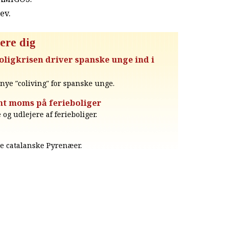
rev
.
ere dig
oligkrisen driver spanske unge ind i
t nye ″coliving″ for spanske unge.
nt moms på ferieboliger
og udlejere af ferieboliger.
 de catalanske Pyrenæer.