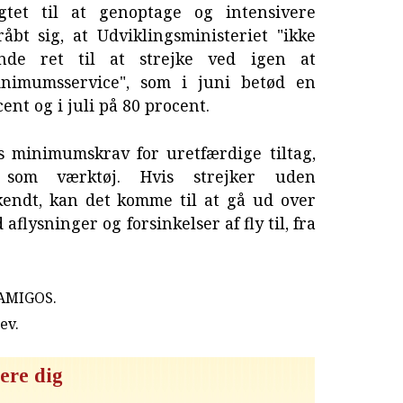
gtet til at genoptage og intensivere
bt sig, at Udviklingsministeriet "ikke
de ret til at strejke ved igen at
imumsservice", som i juni betød en
nt og i juli på 80 procent.
s minimumskrav for uretfærdige tiltag,
 som værktøj. Hvis strejker uden
endt, kan det komme til at gå ud over
flysninger og forsinkelser af fly til, fra
 AMIGOS.
rev
.
ere dig