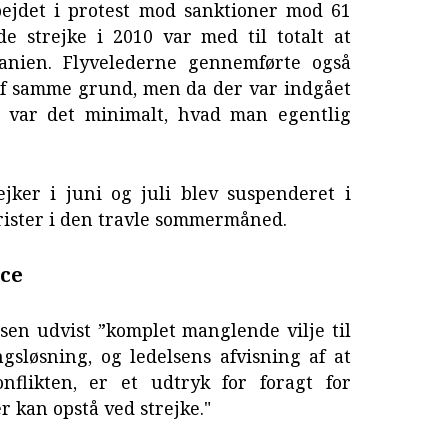
ejdet i protest mod sanktioner mod 61
de strejke i 2010 var med til totalt at
nien. Flyvelederne gennemførte også
 af samme grund, men da der var indgået
, var det minimalt, hvad man egentlig
jker i juni og juli blev suspenderet i
urister i den travle sommermåned.
ce
lsen udvist ”komplet manglende vilje til
gsløsning, og ledelsens afvisning af at
nflikten, er et udtryk for foragt for
r kan opstå ved strejke."