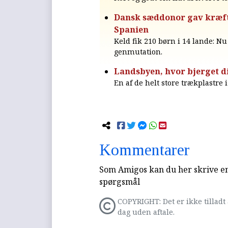
Dansk sæddonor gav kræft-g
Spanien
Keld fik 210 børn i 14 lande: N
genmutation.
Landsbyen, hvor bjerget d
En af de helt store trækplastre 
Kommentarer
Som Amigos kan du her skrive en 
spørgsmål
COPYRIGHT: Det er ikke tilladt 
dag uden aftale.