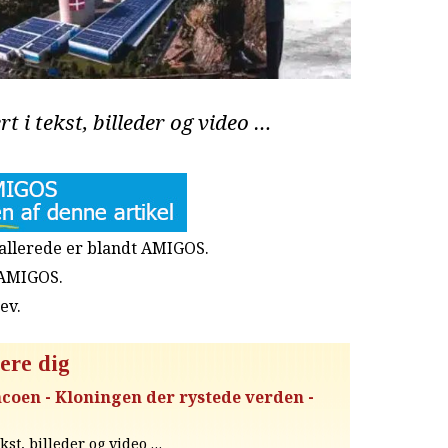
rt i tekst, billeder og video …
u allerede er blandt AMIGOS.
 AMIGOS.
rev
.
ere dig
coen - Kloningen der rystede verden -
ekst, billeder og video …