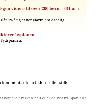
en videre til over 200 børn – 35 bor i
u slår 19-årig datter alarm om dødelig
ikterer byplanen
i Sydspanien.
kommentar til artiklen - eller stille
at kopiere hverken helt eller delvist fra Spanien i