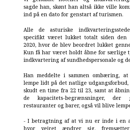
sagde han, skønt han altså ikke ville k
ind på en dato for genstart af turismen.
Alle de asturiske indkvarteringssted
specifikt været lukket totalt siden den
2020, hvor de blev beordret lukket genn
Kun få har været holdt åbne for særlige 
indkvartering af sundhedspersonale og de
Han meddelte i sammen ombæring, at
lempe lidt på det natlige udgangsforbud, 
skudt en time fra 22 til 23, samt at åbni
de kapacitets-begrænsninger, der 
restauranter og barer, også vil blive lemp
- I betragtning af at vi nu er inde i en 
hvor vejret ændrer sig, fremsætte