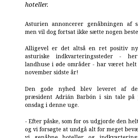
hoteller.
Asturien annoncerer genåbningen af ​​si
men vil dog fortsat ikke sætte nogen best
Alligevel er det altså en ret positiv n
asturiske indkvarteringssteder - he
landhuse i øde områder - har været helt
november sidste år!
Den gode nyhed blev leveret af de
præsident Adrián Barbón i sin tale på
onsdag i denne uge.
- Efter påske, som for os udgjorde den helt
og vi forsøgte at undgå alt for meget bevæ
vi genåbne hoteller og indkvartering