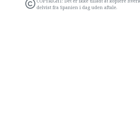
COPYRIGHT: Det er ikke tilladt at kopiere hverk
delvist fra Spanien i dag uden aftale.