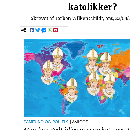
katolikker?
Skrevet af
Torben Wilkenschildt
, ons, 23/04
SAMFUND OG POLITIK
| AMIGOS
Man kan godt blive overrasket over T