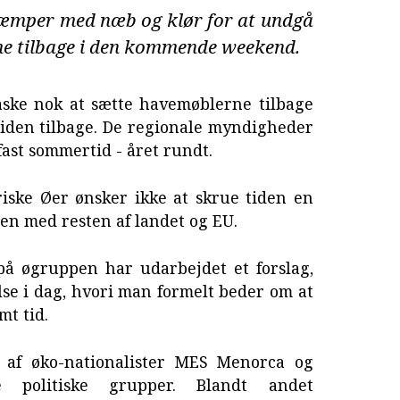
mper med næb og klør for at undgå
ime tilbage i den kommende weekend.
åske nok at sætte havemøblerne tilbage
tiden tilbage. De regionale myndigheder
 fast sommertid - året rundt.
iske Øer ønsker ikke at skrue tiden en
en med resten af landet og EU.
å øgruppen har udarbejdet et forslag,
lse i dag, hvori man formelt beder om at
mt tid.
t af øko-nationalister MES Menorca og
e politiske grupper. Blandt andet