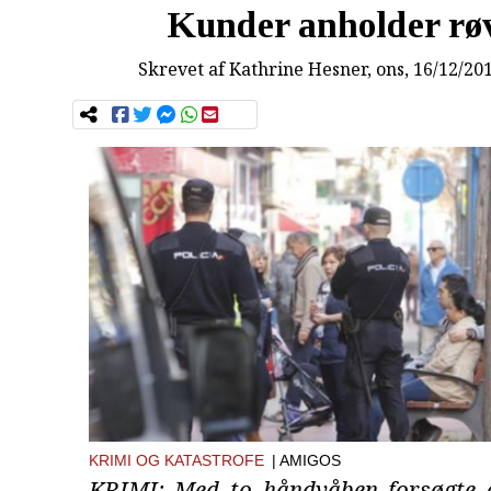
Kunder anholder rø
Skrevet af
Kathrine Hesner
, ons, 16/12/20
KRIMI OG KATASTROFE
| AMIGOS
KRIMI: Med to håndvåben forsøgte 