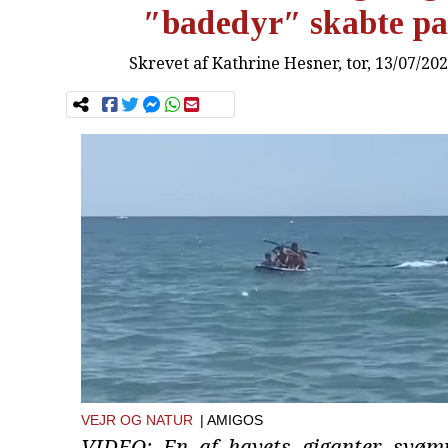
″badedyr″ skabte p
Skrevet af
Kathrine Hesner
, tor, 13/07/20
VEJR OG NATUR
| AMIGOS
VIDEO: En af havets giganter svøm