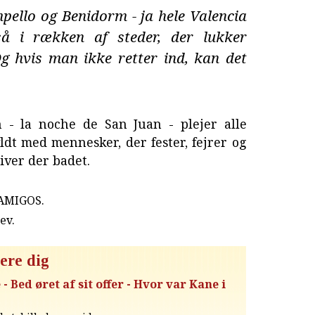
ello og Benidorm - ja hele Valencia
å i rækken af steder, der lukker
Og hvis man ikke retter ind, kan det
n - la noche de San Juan - plejer alle
ldt med mennesker, der fester, fejrer og
iver der badet.
 AMIGOS.
rev
.
ere dig
Bed øret af sit offer - Hvor var Kane i