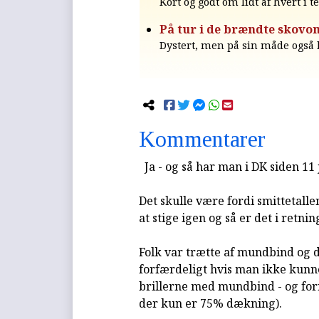
Kort og godt om lidt af hvert i t
På tur i de brændte skovom
Dystert, men på sin måde også 
Kommentarer
Ja - og så har man i DK siden 1
Det skulle være fordi smittetalle
at stige igen og så er det i retnin
Folk var trætte af mundbind og de
forfærdeligt hvis man ikke kunne
brillerne med mundbind - og for
der kun er 75% dækning).