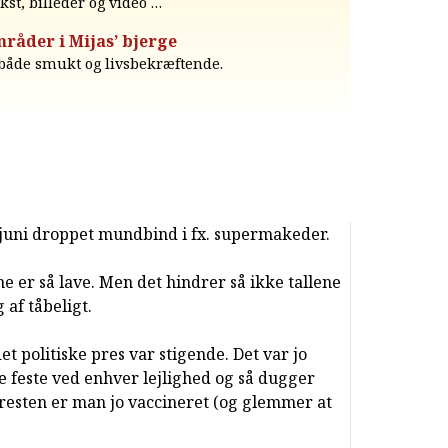
ekst, billeder og video …
råder i Mijas’ bjerge
både smukt og livsbekræftende.
1 juni droppet mundbind i fx. supermakeder.
ne er så lave. Men det hindrer så ikke tallene
g af tåbeligt.
t politiske pres var stigende. Det var jo
 feste ved enhver lejlighed og så dugger
resten er man jo vaccineret (og glemmer at