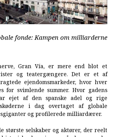
obale fonde: Kampen om milliarderne
erve, Gran Vía, er mere end blot et
ister og teatergængere. Det er et af
rtragtede ejendomsmarkeder, hvor hver
es for svimlende summer. Hvor gadens
ar ejet af den spanske adel og rige
r skøderne i dag overtaget af globale
gsgiganter og profilerede milliardærer.
e største selskaber og aktører, der reelt