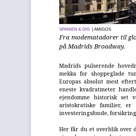
SPANIEN & DIG
| AMIGOS
Fra modematadorer til gl
på Madrids Broadway.
Madrids pulserende hovedn
mekka for shoppeglade tur
Europas absolut mest efte
eneste kvadratmeter handl
ejendomme historisk set v
aristokratiske familier, e
investeringsfonde, forsikrin
Her får du et overblik over d