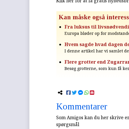
Klik her for at få gratis nyhedsb
Kan måske også interess
Fra luksus til livsnødvend
Europa bløder op for modstande
Hvem sagde hvad dagen de
I denne artikel har vi samlet det
Flere grotter end Zugarram
Besøg grotterne, som kun få ke
Kommentarer
Som Amigos kan du her skrive en 
spørgsmål