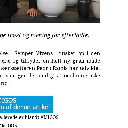
e trøst og mening for efterladte.
else - Semper Vivens - rusker op i den
nche og tilbyder en helt ny, grøn måde
 Iværksætteren Pedro Ramis har udviklet
ne, som gør det muligt at omdanne aske
træ.
u allerede er blandt AMIGOS.
 AMIGOS.