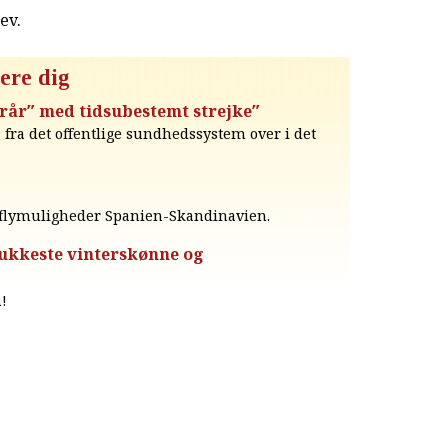
rev
.
ere dig
terår″ med tidsubestemt strejke″
 fra det offentlige sundhedssystem over i det
s flymuligheder Spanien-Skandinavien.
mukkeste vinterskønne og
r
n!