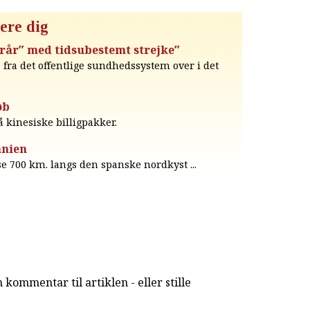
ere dig
terår″ med tidsubestemt strejke″
 fra det offentlige sundhedssystem over i det
øb
å kinesiske billigpakker.
anien
 700 km. langs den spanske nordkyst ...
kommentar til artiklen - eller stille