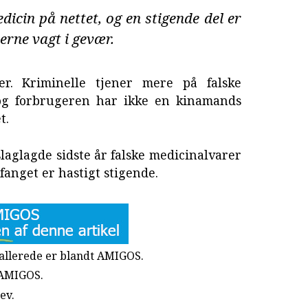
cin på nettet, og en stigende del er
erne vagt i gevær.
ter. Kriminelle tjener mere på falske
og forbrugeren har ikke en kinamands
t.
aglagde sidste år falske medicinalvarer
fanget er hastigt stigende.
u allerede er blandt AMIGOS.
 AMIGOS.
rev
.