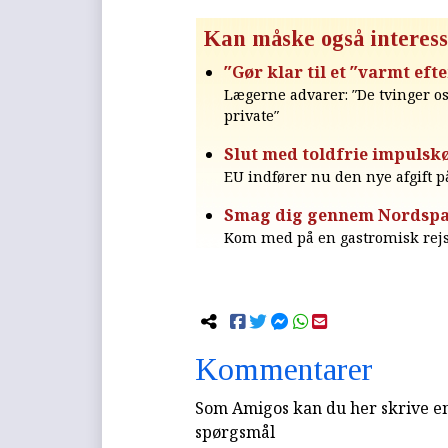
Kan måske også interess
″Gør klar til et ″varmt ef
Lægerne advarer: ″De tvinger os
private″
Slut med toldfrie impulsk
EU indfører nu den nye afgift p
Smag dig gennem Nordsp
Kom med på en gastromisk rejse
Kommentarer
Som Amigos kan du her skrive en 
spørgsmål