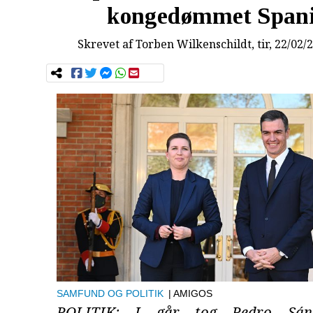
kongedømmet Span
Skrevet af
Torben Wilkenschildt
, tir, 22/02/
SAMFUND OG POLITIK
| AMIGOS
POLITIK: I går tog Pedro Sán